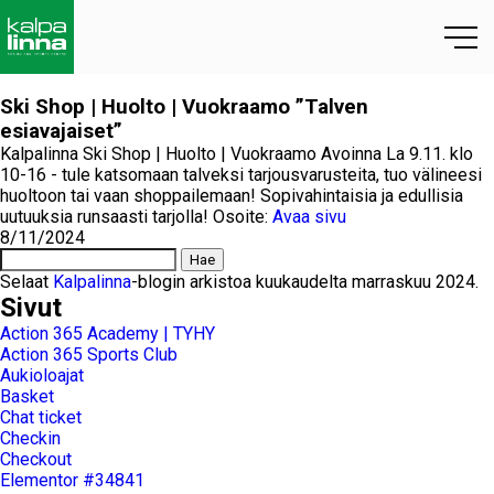
Ski Shop | Huolto | Vuokraamo ”Talven
esiavajaiset”
Kalpalinna Ski Shop | Huolto | Vuokraamo Avoinna La 9.11. klo
10-16 - tule katsomaan talveksi tarjousvarusteita, tuo välineesi
huoltoon tai vaan shoppailemaan! Sopivahintaisia ja edullisia
uutuuksia runsaasti tarjolla! Osoite:
Avaa sivu
8/11/2024
Haku:
Selaat
Kalpalinna
-blogin arkistoa kuukaudelta marraskuu 2024.
Sivut
Action 365 Academy | TYHY
Action 365 Sports Club
Aukioloajat
Basket
Chat ticket
Checkin
Checkout
Elementor #34841