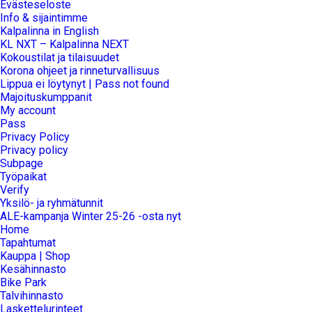
Evästeseloste
Info & sijaintimme
Kalpalinna in English
KL NXT – Kalpalinna NEXT
Kokoustilat ja tilaisuudet
Korona ohjeet ja rinneturvallisuus
Lippua ei löytynyt | Pass not found
Majoituskumppanit
My account
Pass
Privacy Policy
Privacy policy
Subpage
Työpaikat
Verify
Yksilö- ja ryhmätunnit
ALE-kampanja Winter 25-26 -osta nyt
Home
Tapahtumat
Kauppa | Shop
Kesähinnasto
Bike Park
Talvihinnasto
Laskettelurinteet