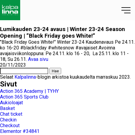
Lumikauden 23-24 avaus | Winter 23-24 Season
Opening | ”Black Friday goes White!”
"Black Friday Goes White!" Winter 23-24 Kaudenavaus Pe 24.11.
ko 16-20 #blackfriday #whitesnow #avajaiset Avoinna
avajaisviikonloppuna: Pe 24.11. klo 16 - 20, La 25.11. klo 11 -
18, Su 26.11.
Avaa sivu
20/11/2023
Selaat
Kalpalinna
-blogin arkistoa kuukaudelta marraskuu 2023.
Sivut
Action 365 Academy | TYHY
Action 365 Sports Club
Aukioloajat
Basket
Chat ticket
Checkin
Checkout
Elementor #34841