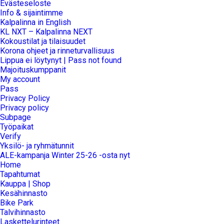
Evästeseloste
Info & sijaintimme
Kalpalinna in English
KL NXT – Kalpalinna NEXT
Kokoustilat ja tilaisuudet
Korona ohjeet ja rinneturvallisuus
Lippua ei löytynyt | Pass not found
Majoituskumppanit
My account
Pass
Privacy Policy
Privacy policy
Subpage
Työpaikat
Verify
Yksilö- ja ryhmätunnit
ALE-kampanja Winter 25-26 -osta nyt
Home
Tapahtumat
Kauppa | Shop
Kesähinnasto
Bike Park
Talvihinnasto
Laskettelurinteet