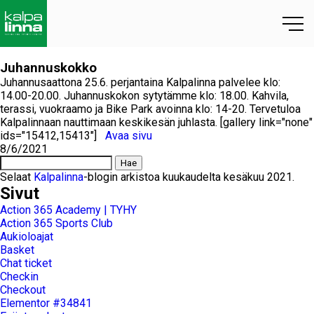
Juhannuskokko
Juhannusaattona 25.6. perjantaina Kalpalinna palvelee klo:
14.00-20.00. Juhannuskokon sytytämme klo: 18.00. Kahvila,
terassi, vuokraamo ja Bike Park avoinna klo: 14-20. Tervetuloa
Kalpalinnaan nauttimaan keskikesän juhlasta. [gallery link="none"
ids="15412,15413"]
Avaa sivu
8/6/2021
Haku:
Selaat
Kalpalinna
-blogin arkistoa kuukaudelta kesäkuu 2021.
Sivut
Action 365 Academy | TYHY
Action 365 Sports Club
Aukioloajat
Basket
Chat ticket
Checkin
Checkout
Elementor #34841