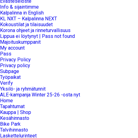
Evästeseloste
Info & sijaintimme
Kalpalinna in English
KL NXT – Kalpalinna NEXT
Kokoustilat ja tilaisuudet
Korona ohjeet ja rinneturvallisuus
Lippua ei löytynyt | Pass not found
Majoituskumppanit
My account
Pass
Privacy Policy
Privacy policy
Subpage
Työpaikat
Verify
Yksilö- ja ryhmätunnit
ALE-kampanja Winter 25-26 -osta nyt
Home
Tapahtumat
Kauppa | Shop
Kesähinnasto
Bike Park
Talvihinnasto
Laskettelurinteet