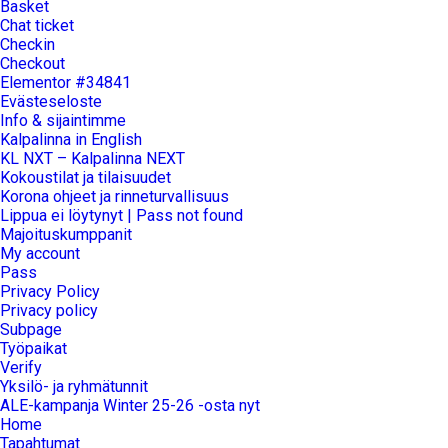
Basket
Chat ticket
Checkin
Checkout
Elementor #34841
Evästeseloste
Info & sijaintimme
Kalpalinna in English
KL NXT – Kalpalinna NEXT
Kokoustilat ja tilaisuudet
Korona ohjeet ja rinneturvallisuus
Lippua ei löytynyt | Pass not found
Majoituskumppanit
My account
Pass
Privacy Policy
Privacy policy
Subpage
Työpaikat
Verify
Yksilö- ja ryhmätunnit
ALE-kampanja Winter 25-26 -osta nyt
Home
Tapahtumat