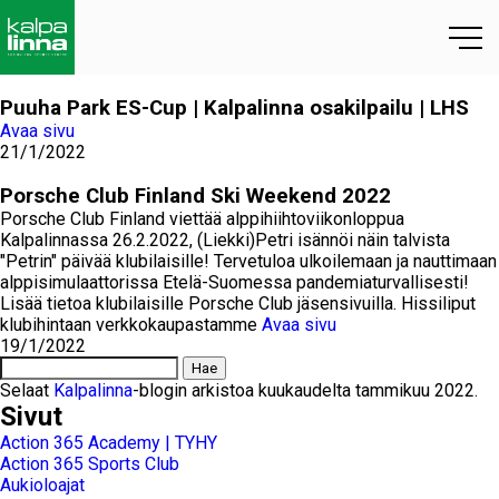
Puuha Park ES-Cup | Kalpalinna osakilpailu | LHS
Avaa sivu
21/1/2022
Porsche Club Finland Ski Weekend 2022
Porsche Club Finland viettää alppihiihtoviikonloppua
Kalpalinnassa 26.2.2022, (Liekki)Petri isännöi näin talvista
"Petrin" päivää klubilaisille! Tervetuloa ulkoilemaan ja nauttimaan
alppisimulaattorissa Etelä-Suomessa pandemiaturvallisesti!
Lisää tietoa klubilaisille Porsche Club jäsensivuilla. Hissiliput
klubihintaan verkkokaupastamme
Avaa sivu
19/1/2022
Haku:
Selaat
Kalpalinna
-blogin arkistoa kuukaudelta tammikuu 2022.
Sivut
Action 365 Academy | TYHY
Action 365 Sports Club
Aukioloajat