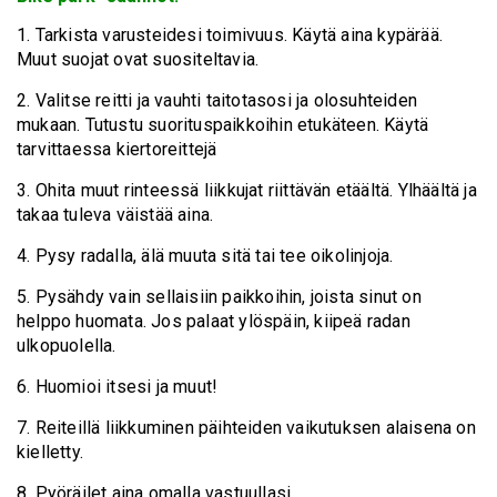
1. Tarkista varusteidesi toimivuus. Käytä aina kypärää.
Muut suojat ovat suositeltavia.
2. Valitse reitti ja vauhti taitotasosi ja olosuhteiden
mukaan. Tutustu suorituspaikkoihin etukäteen. Käytä
tarvittaessa kiertoreittejä
3. Ohita muut rinteessä liikkujat riittävän etäältä. Ylhäältä ja
takaa tuleva väistää aina.
4. Pysy radalla, älä muuta sitä tai tee oikolinjoja.
5. Pysähdy vain sellaisiin paikkoihin, joista sinut on
helppo huomata. Jos palaat ylöspäin, kiipeä radan
ulkopuolella.
6. Huomioi itsesi ja muut!
7. Reiteillä liikkuminen päihteiden vaikutuksen alaisena on
kielletty.
8. Pyöräilet aina omalla vastuullasi.