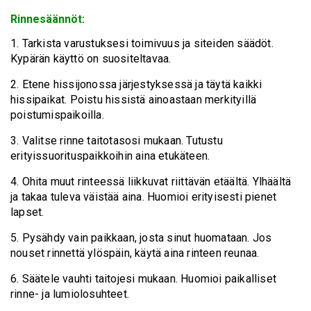
Rinnesäännöt:
1. Tarkista varustuksesi toimivuus ja siteiden säädöt.
Kypärän käyttö on suositeltavaa.
2. Etene hissijonossa järjestyksessä ja täytä kaikki
hissipaikat. Poistu hissistä ainoastaan merkityillä
poistumispaikoilla.
3. Valitse rinne taitotasosi mukaan. Tutustu
erityissuorituspaikkoihin aina etukäteen.
4. Ohita muut rinteessä liikkuvat riittävän etäältä. Ylhäältä
ja takaa tuleva väistää aina. Huomioi erityisesti pienet
lapset.
5. Pysähdy vain paikkaan, josta sinut huomataan. Jos
nouset rinnettä ylöspäin, käytä aina rinteen reunaa.
6. Säätele vauhti taitojesi mukaan. Huomioi paikalliset
rinne- ja lumiolosuhteet.