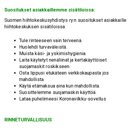
Suositukset asiakkaillemme sisätiloissa:
Suomen hiihtokeskusyhdistys ry:n suositukset asiakkaille
hiihtokeskuksen sisätiloissa:
Tule rinteeseen vain terveenä.
Huolehdi turvaväleistä.
Muista käsi- ja yskimishygienia.
Laita käytetyt nenäliinat ja kertakäyttöiset
suojamaskit roskikseen.
Osta lippusi etukäteen verkkokaupasta jos
mahdollista.
Käytä etämaksua aina kun mahdollista.
Suosittelemme suojamaskin käyttöä.
Lataa puhelimeesi Koronavilkku-sovellus
RINNETURVALLISUUS