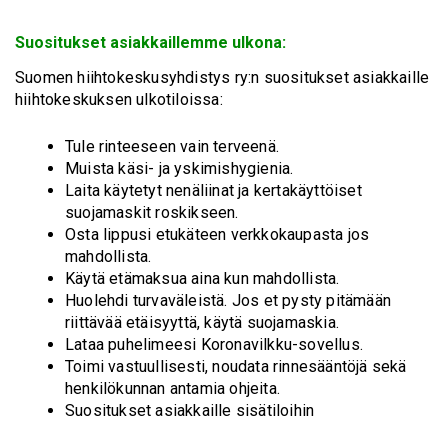
Suositukset asiakkaillemme ulkona:
Suomen hiihtokeskusyhdistys ry:n suositukset asiakkaille
hiihtokeskuksen ulkotiloissa:
Tule rinteeseen vain terveenä.
Muista käsi- ja yskimishygienia.
Laita käytetyt nenäliinat ja kertakäyttöiset
suojamaskit roskikseen.
Osta lippusi etukäteen verkkokaupasta jos
mahdollista.
Käytä etämaksua aina kun mahdollista.
Huolehdi turvaväleistä. Jos et pysty pitämään
riittävää etäisyyttä, käytä suojamaskia.
Lataa puhelimeesi Koronavilkku-sovellus.
Toimi vastuullisesti, noudata rinnesääntöjä sekä
henkilökunnan antamia ohjeita.
Suositukset asiakkaille sisätiloihin