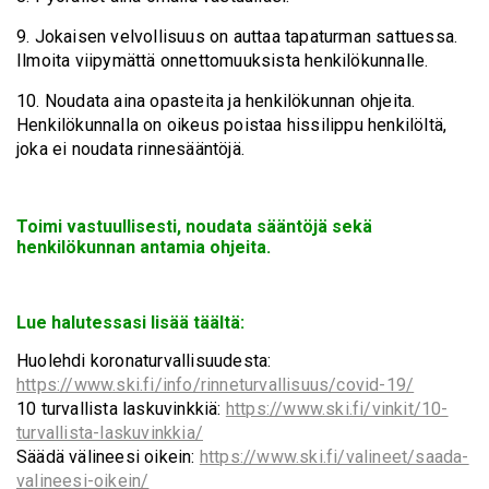
9. Jokaisen velvollisuus on auttaa tapaturman sattuessa.
Ilmoita viipymättä onnettomuuksista henkilökunnalle.
10. Noudata aina opasteita ja henkilökunnan ohjeita.
Henkilökunnalla on oikeus poistaa hissilippu henkilöltä,
joka ei noudata rinnesääntöjä.
Toimi vastuullisesti, noudata sääntöjä sekä
henkilökunnan antamia ohjeita.
Lue halutessasi lisää täältä:
Huolehdi koronaturvallisuudesta:
https://www.ski.fi/info/rinneturvallisuus/covid-19/
10 turvallista laskuvinkkiä:
https://www.ski.fi/vinkit/10-
turvallista-laskuvinkkia/
Säädä välineesi oikein:
https://www.ski.fi/valineet/saada-
valineesi-oikein/