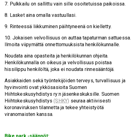
7. Pulkkailu on sallittu vain sille osoitetuissa paikoissa.
8. Lasket aina omalla vastuullasi.
9. Rinteessä liikkuminen päihtyneenä on kielletty.
10. Jokaisen velvollisuus on auttaa tapaturman sattuessa.
Ilmoita viipymättä onnettomuuksista henkilökunnalle.
Noudata aina opasteita ja henkilökunnan ohjeita.
Henkilökunnalla on oikeus ja velvollisuus poistaa
hissilippu henkilöltä, joka ei noudata rinnesääntöjä.
Asiakkaiden sekä työntekijöiden terveys, turvallisuus ja
hyvinvointi ovat ykkösasioita Suomen
Hiihtokeskusyhdistys ry:n jäsenkeskuksille. Suomen
Hiihtokeskusyhdistys
(SHKY)
seuraa aktiivisesti
koronaviruksen tilannetta ja tekee yhteistyötä
viranomaisten kanssa.
Bike park -säännöt: