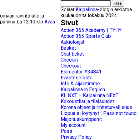
Haku:
Selaat
Kalpalinna
-blogin arkistoa
kuukaudelta lokakuu 2024.
maan ravintolalle ja
Sivut
lpalinna La 12.10 klo
Avaa
Action 365 Academy | TYHY
Action 365 Sports Club
Aukioloajat
Basket
Chat ticket
Checkin
Checkout
Elementor #34841
Evästeseloste
Info & sijaintimme
Kalpalinna in English
KL NXT – Kalpalinna NEXT
Kokoustilat ja tilaisuudet
Korona ohjeet ja rinneturvallisuus
Lippua ei löytynyt | Pass not found
Majoituskumppanit
My account
Pass
Privacy Policy