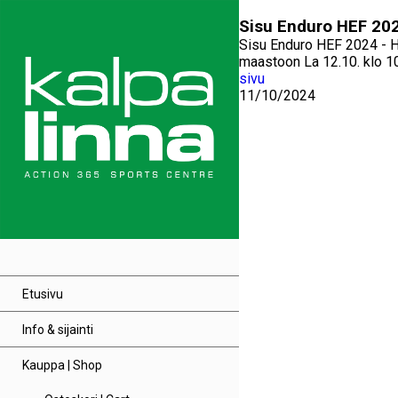
Sisu Enduro HEF 202
Sisu Enduro HEF 2024 - Ha
maastoon La 12.10. klo 10
sivu
11/10/2024
Etusivu
Info & sijainti
Kauppa | Shop