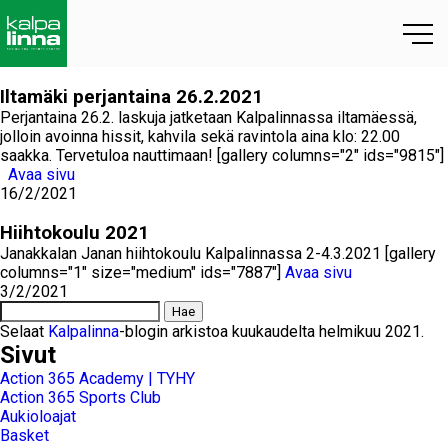
Iltamäki perjantaina 26.2.2021
Perjantaina 26.2. laskuja jatketaan Kalpalinnassa iltamäessä,
jolloin avoinna hissit, kahvila sekä ravintola aina klo: 22.00
saakka. Tervetuloa nauttimaan! [gallery columns="2" ids="9815"]
Avaa sivu
16/2/2021
Hiihtokoulu 2021
Janakkalan Janan hiihtokoulu Kalpalinnassa 2-4.3.2021 [gallery
columns="1" size="medium" ids="7887"]
Avaa sivu
3/2/2021
Haku:
Selaat
Kalpalinna
-blogin arkistoa kuukaudelta helmikuu 2021.
Sivut
Action 365 Academy | TYHY
Action 365 Sports Club
Aukioloajat
Basket