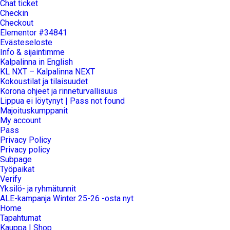
Chat ticket
Checkin
Checkout
Elementor #34841
Evästeseloste
Info & sijaintimme
Kalpalinna in English
KL NXT – Kalpalinna NEXT
Kokoustilat ja tilaisuudet
Korona ohjeet ja rinneturvallisuus
Lippua ei löytynyt | Pass not found
Majoituskumppanit
My account
Pass
Privacy Policy
Privacy policy
Subpage
Työpaikat
Verify
Yksilö- ja ryhmätunnit
ALE-kampanja Winter 25-26 -osta nyt
Home
Tapahtumat
Kauppa | Shop