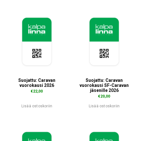
Tällä
Tällä
tuotteella
tuotteella
on
on
useampi
useampi
muunnelma.
muunnelma.
Voit
Voit
tehdä
tehdä
valinnat
valinnat
tuotteen
tuotteen
sivulla.
sivulla.
Suojattu: Caravan
Suojattu: Caravan
vuorokausi 2026
vuorokausi SF-Caravan
jäsenille 2026
€
22,00
€
20,00
Lisää ostoskoriin
Lisää ostoskoriin