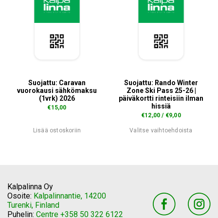
Suojattu: Caravan
Suojattu: Rando Winter
vuorokausi sähkömaksu
Zone Ski Pass 25-26 |
(1vrk) 2026
päiväkortti rinteisiin ilman
hissiä
€
15,00
€
12,00
/
€
9,00
Lisää ostoskoriin
Valitse vaihtoehdoista
Tällä
tuotteella
on
useampi
Kalpalinna Oy
muunnelma.
Osoite:
Kalpalinnantie, 14200
Turenki, Finland
Voit
Puhelin:
Centre +358 50 322 6122
tehdä