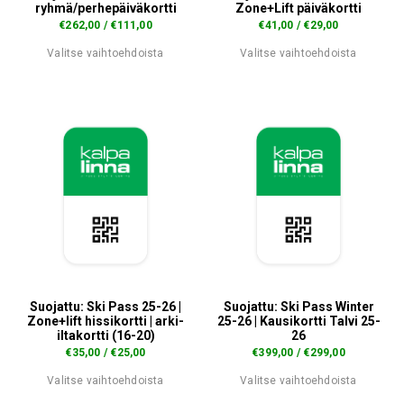
ryhmä/perhepäiväkortti
Zone+Lift päiväkortti
€
262,00
/
€
111,00
€
41,00
/
€
29,00
Valitse vaihtoehdoista
Valitse vaihtoehdoista
Tällä
Tällä
tuotteella
tuotteella
on
on
useampi
useampi
muunnelma.
muunnelma.
Voit
Voit
tehdä
tehdä
valinnat
valinnat
tuotteen
tuotteen
sivulla.
sivulla.
Suojattu: Ski Pass 25-26 |
Suojattu: Ski Pass Winter
Zone+lift hissikortti | arki-
25-26 | Kausikortti Talvi 25-
iltakortti (16-20)
26
€
35,00
/
€
25,00
€
399,00
/
€
299,00
Valitse vaihtoehdoista
Valitse vaihtoehdoista