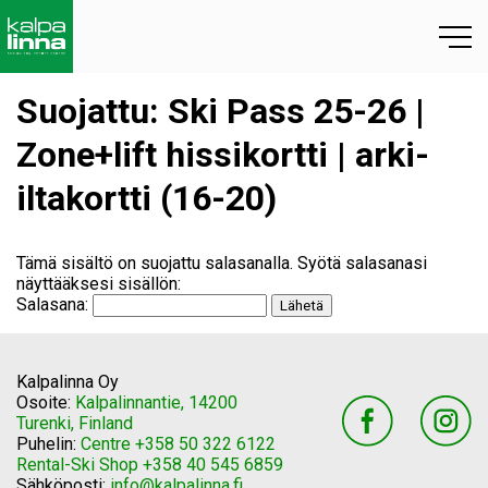
Suojattu: Ski Pass 25-26 |
Zone+lift hissikortti | arki-
iltakortti (16-20)
Tämä sisältö on suojattu salasanalla. Syötä salasanasi
näyttääksesi sisällön:
Salasana:
Kalpalinna Oy
Osoite:
Kalpalinnantie, 14200
Turenki, Finland
Puhelin:
Centre +358 50 322 6122
Rental-Ski Shop +358 40 545 6859
Sähköposti:
info@kalpalinna.fi